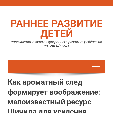
Перейти
к
содержимому
РАННЕЕ РАЗВИТИЕ
ДЕТЕЙ
Упражнения и занятия для раннего развития ребёнка по
методу Шичида
Как ароматный след
формирует воображение:
малоизвестный ресурс
Шичида для усиления