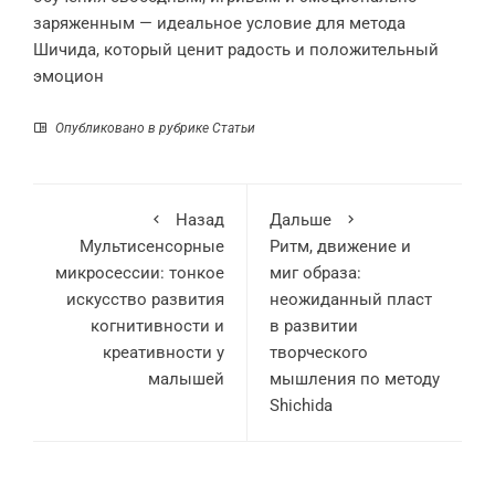
заряженным — идеальное условие для метода
Шичида, который ценит радость и положительный
эмоцион
Опубликовано в рубрике
Статьи
Назад
Дальше
Мультисенсорные
Ритм, движение и
микросессии: тонкое
миг образа:
искусство развития
неожиданный пласт
когнитивности и
в развитии
креативности у
творческого
малышей
мышления по методу
Shichida