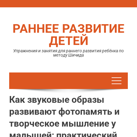
Перейти
к
содержимому
РАННЕЕ РАЗВИТИЕ
ДЕТЕЙ
Упражнения и занятия для раннего развития ребёнка по
методу Шичида
Как звуковые образы
развивают фотопамять и
творческое мышление у
малышей: практический