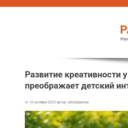
Перейти
к
содержимому
Р
Упра
Развитие креативности 
преображает детский ин
10 октября 2025
автор:
shichidadoma