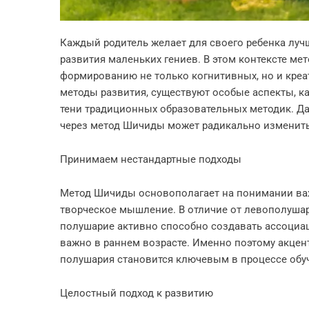
Каждый родитель желает для своего ребенка луч
развития маленьких гениев. В этом контексте м
формированию не только когнитивных, но и креа
методы развития, существуют особые аспекты, к
тени традиционных образовательных методик. Да
через метод Шичиды может радикально изменить 
Принимаем нестандартные подходы
Метод Шичиды основополагает на понимании важ
творческое мышление. В отличие от левополушар
полушарие активно способно создавать ассоциац
важно в раннем возрасте. Именно поэтому акцен
полушария становится ключевым в процессе обу
Целостный подход к развитию