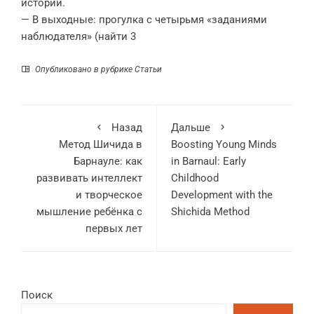
истории.
— В выходные: прогулка с четырьмя «заданиями
наблюдателя» (найти 3
Опубликовано в рубрике
Статьи
Назад
Дальше
Метод Шичида в
Boosting Young Minds
Барнауле: как
in Barnaul: Early
развивать интеллект
Childhood
и творческое
Development with the
мышление ребёнка с
Shichida Method
первых лет
Поиск