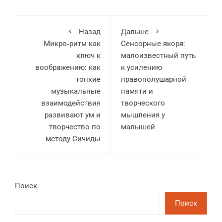
Назад
Дальше
Микро‑ритм как
Сенсорные якоря:
ключ к
малоизвестный путь
воображению: как
к усилению
тонкие
правополушарной
музыкальные
памяти и
взаимодействия
творческого
развивают ум и
мышления у
творчество по
малышей
методу Сичиды
Поиск
Поиск